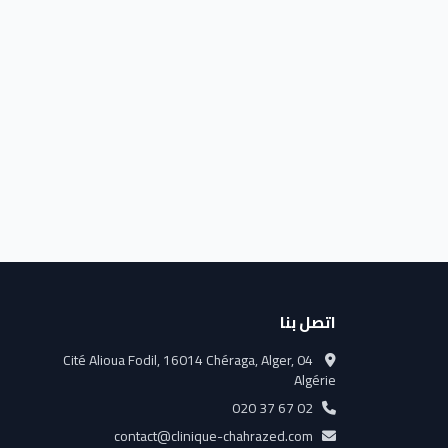
اتصل بنا
04 Cité Alioua Fodil, 16014 Chéraga, Alger,
Algérie
020 37 67 02
contact@clinique-chahrazed.com